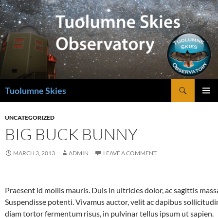
Skip
to
content
Search
Tuolumne Skies
PRIMAR
MENU
UNCATEGORIZED
BIG BUCK BUNNY
MARCH 3, 2013
ADMIN
LEAVE A COMMENT
Praesent id mollis mauris. Duis in ultricies dolor, ac sagittis mass
Suspendisse potenti. Vivamus auctor, velit ac dapibus sollicitudi
diam tortor fermentum risus, in pulvinar tellus ipsum ut sapien.