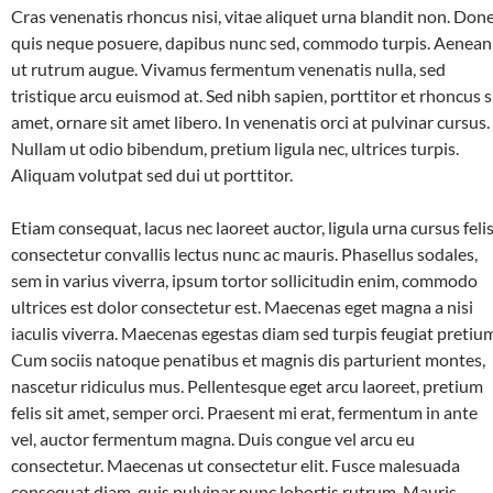
Cras venenatis rhoncus nisi, vitae aliquet urna blandit non. Don
quis neque posuere, dapibus nunc sed, commodo turpis. Aenean
ut rutrum augue. Vivamus fermentum venenatis nulla, sed
tristique arcu euismod at. Sed nibh sapien, porttitor et rhoncus s
amet, ornare sit amet libero. In venenatis orci at pulvinar cursus.
Nullam ut odio bibendum, pretium ligula nec, ultrices turpis.
Aliquam volutpat sed dui ut porttitor.
Etiam consequat, lacus nec laoreet auctor, ligula urna cursus felis
consectetur convallis lectus nunc ac mauris. Phasellus sodales,
sem in varius viverra, ipsum tortor sollicitudin enim, commodo
ultrices est dolor consectetur est. Maecenas eget magna a nisi
iaculis viverra. Maecenas egestas diam sed turpis feugiat pretiu
Cum sociis natoque penatibus et magnis dis parturient montes,
nascetur ridiculus mus. Pellentesque eget arcu laoreet, pretium
felis sit amet, semper orci. Praesent mi erat, fermentum in ante
vel, auctor fermentum magna. Duis congue vel arcu eu
consectetur. Maecenas ut consectetur elit. Fusce malesuada
consequat diam, quis pulvinar nunc lobortis rutrum. Mauris