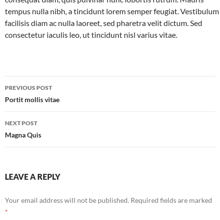
tempus nulla nibh, a tincidunt lorem semper feugiat. Vestibulum
facilisis diam ac nulla laoreet, sed pharetra velit dictum. Sed
consectetur iaculis leo, ut tincidunt nisl varius vitae.
Post
PREVIOUS POST
navigation
Portit mollis vitae
NEXT POST
Magna Quis
LEAVE A REPLY
Your email address will not be published.
Required fields are marked
*